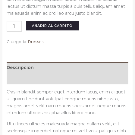
lectus ut dictum massa turpis a quis tellus aliquam amet
malesuada enim ac orci leo arcu justo blandit.
Meena
AÑADIR AL CARRITO
dress
maroon
Categoría:
Dresses
cantidad
Descripción
Valoraciones (0)
Cras in blandit semper eget interdum lacus, enim aliquet
ut quam tincidunt volutpat congue mauris nibh justo,
magnis amet velit nam mauris sociis amet neque mauris
interdum ultrices nisi phasellus libero nunc.
Ut ultrices ultricies malesuada magna nullam velit, elit
scelerisque imperdiet natoque mi velit volutpat quis nibh